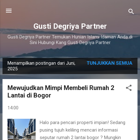
Langsung ke konten utama
Gusti Degriya Partner
Gusti Degriya Partner Temukan Hunian Islami Idaman Anda di
Sini Hubungi Kang Gusti Degriya Partner
Menampilkan postingan dari Juni,
TUNJUKKAN SEMUA
P
2025
o
s
Mewujudkan Mimpi Membeli Rumah 2
t
Lantai di Bogor
i
n
14:00
g
Halo para pencari properti impian! Sedang
a
pusing tujuh keliling mencari informasi
n
seputar rumah 2 lantai bogor ? Mungkin